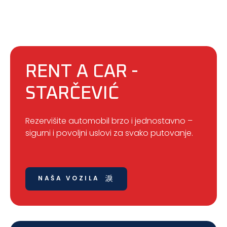
RENT A CAR -
STARČEVIĆ
Rezervišite automobil brzo i jednostavno –
sigurni i povoljni uslovi za svako putovanje.
NAŠA VOZILA