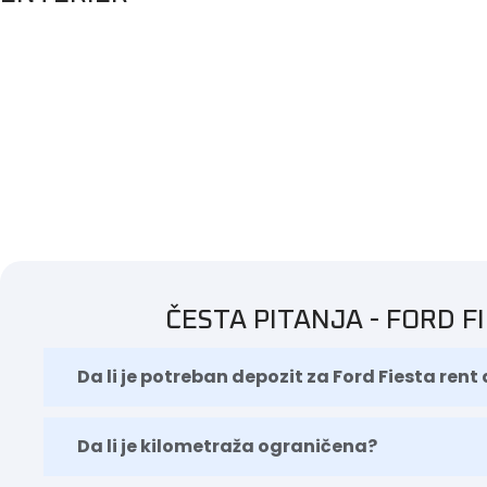
ČESTA PITANJA - FORD F
Da li je potreban depozit za Ford Fiesta rent 
Da li je kilometraža ograničena?