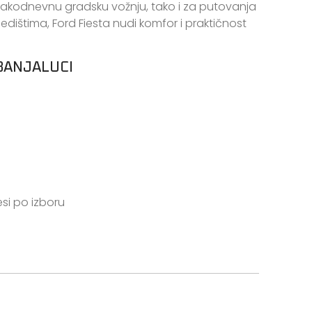
svakodnevnu gradsku vožnju, tako i za putovanja
jedištima, Ford Fiesta nudi komfor i praktičnost
BANJALUCI
si po izboru