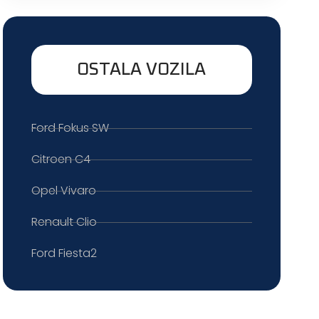
OSTALA VOZILA
Ford Fokus SW
Citroen C4
Opel Vivaro
Renault Clio
Ford Fiesta2