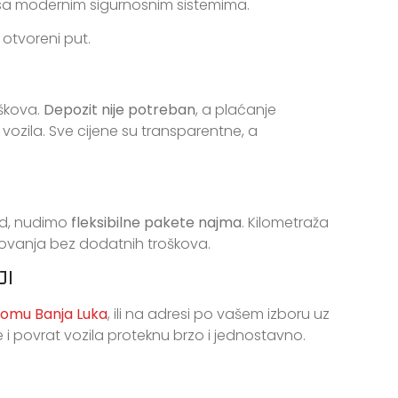
 sa modernim sigurnosnim sistemima.
 otvoreni put.
oškova.
Depozit nije potreban
, a plaćanje
 vozila. Sve cijene su transparentne, a
iod, nudimo
fleksibilne pakete najma
. Kilometraža
ovanja bez dodatnih troškova.
JI
omu Banja Luka
, ili na adresi po vašem izboru uz
i povrat vozila proteknu brzo i jednostavno.