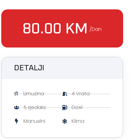
80.00 KM
/Dan
DETALJI
Limuzina
4 Vrata
5 sjedala
Dizel
Manuelni
Klima