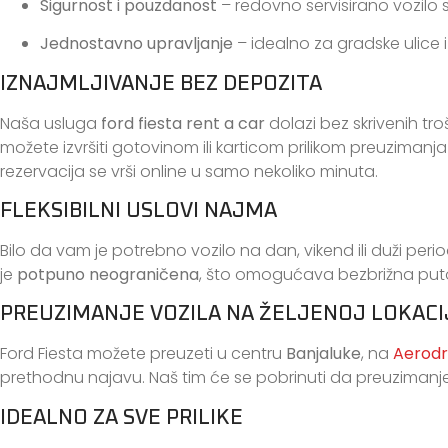
Sigurnost i pouzdanost
– redovno servisirano vozilo
Jednostavno upravljanje
– idealno za gradske ulice i
IZNAJMLJIVANJE BEZ DEPOZITA
Naša usluga
ford fiesta rent a car
dolazi bez skrivenih tr
možete izvršiti gotovinom ili karticom prilikom preuzimanja
rezervacija se vrši online u samo nekoliko minuta.
FLEKSIBILNI USLOVI NAJMA
Bilo da vam je potrebno vozilo na dan, vikend ili duži per
je
potpuno neograničena
, što omogućava bezbrižna put
PREUZIMANJE VOZILA NA ŽELJENOJ LOKACI
Ford Fiesta možete preuzeti u centru
Banjaluke
, na
Aerodr
prethodnu najavu. Naš tim će se pobrinuti da preuzimanje 
IDEALNO ZA SVE PRILIKE