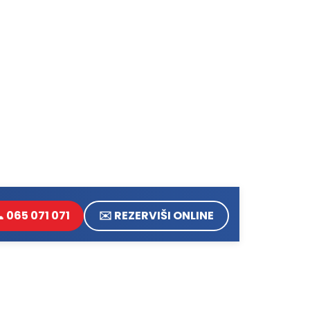
 065 071 071
✉️ REZERVIŠI ONLINE