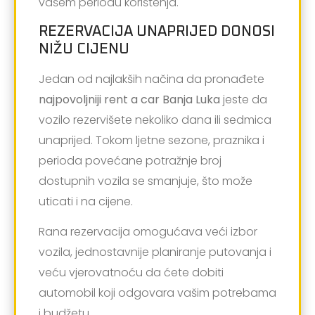
vašem periodu korištenja.
REZERVACIJA UNAPRIJED DONOSI
NIŽU CIJENU
Jedan od najlakših načina da pronađete
najpovoljniji rent a car Banja Luka
jeste da
vozilo rezervišete nekoliko dana ili sedmica
unaprijed. Tokom ljetne sezone, praznika i
perioda povećane potražnje broj
dostupnih vozila se smanjuje, što može
uticati i na cijene.
Rana rezervacija omogućava veći izbor
vozila, jednostavnije planiranje putovanja i
veću vjerovatnoću da ćete dobiti
automobil koji odgovara vašim potrebama
i budžetu.