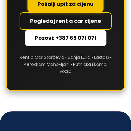
Pošalji upit za cijenu
Pogledaj rent a car cijene
Pozovi: +387 65 071 071
Rent a Car Starčević • Banja Luka • Laktaši •
Aerodrom Mahovljani • Putnička i kombi
vozila