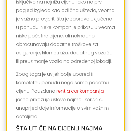
isključivo na najnižu cijenu. Iako na prvi
pogled izgleda kao odlična ušteda, veoma
je važno provjeriti šta je zapravo uključeno
u ponudu. Neke kompanije prikazuju veoma
niske početne cijene, ali naknadno
obračunavaju dodatne troškove za
osiguranje, kilometražu, dodatnog vozača
ili preuzimanje vozila na određenoj lokaciji.
Zbog toga je uvijek bolje uporediti
kompletnu ponudu nego samo početnu
cijenu. Pouzdana
rent a car kompanija
jasno prikazuje uslove najma i korisniku
unaprijed daje informacije o svim važnim
detaljima.
ŠTA UTIČE NA CIJENU NAJMA