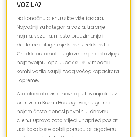
VOZILA?
Na konačnu cijenu utiče više faktora.
Najvažniji su kategorija vozila, trajanje
najma, sezona, mjesto preuzimanja i
dodatne usluge koje korisnik želi koristiti.
Gradski automobili uglavnom predstavljaju
najpovoljniju opciju, dok su SUV modeli i
kombi vozila skuplji zbog većeg kapaciteta
i opreme.
Ako planirate višednevno putovanje ili duži
boravak u Bosni i Hercegovini, dugoročni
najam često donosi povoljniju dnevnu
cijenu. Upravo zato vrijedi unaprijed poslati
upit kako biste dobili ponudu prilagođenu